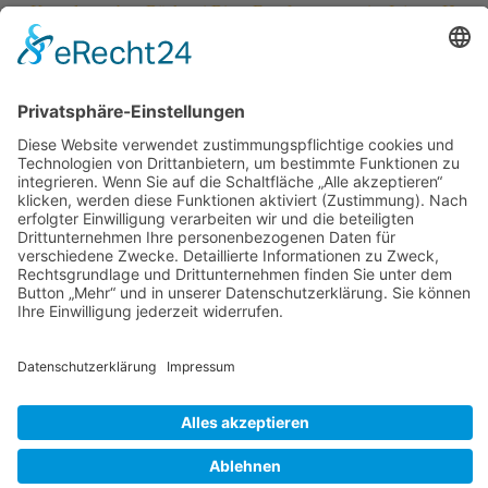
← Komplettumbau Bäckerei Biere
Empfangstresen im Injoy – Horn
→
Sehenswertes
Gesamt-Übersicht aller Projekte
Ladenbau
Gaststättenbau
Innenausbau
Möbelbau
Grundrisse
3D-Visualisierungen
Küchenbau
Neueste Beiträge
Moderne Küche in Sonderlackierung
Landhausküche
Haus am Eberbach in neuem Glanz
Pizza Toni in Paderborn
Modeboutique Dresscode 2017
© 2026Ladenbau Brinkmann All Rights Reserved |