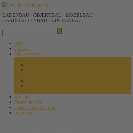
LADENBAU · OBJEKTBAU · MÖBELBAU ·
GASTSTÄTTENBAU · KÜCHENBAU
Start
Über uns
Sehenswertes
Ladenbau
Küchenbau
Gaststättenbau
Innenausbau
Möbelbau
Grundrisse
3D-Visualisierungen
Kontakt
Firmen im Ort
Datenschutzerklärung
Impressum