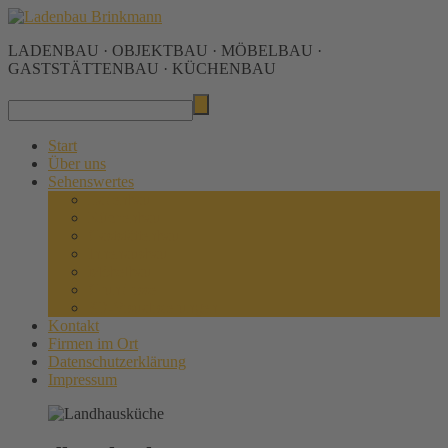
LADENBAU · OBJEKTBAU · MÖBELBAU ·
GASTSTÄTTENBAU · KÜCHENBAU
Start
Über uns
Sehenswertes
Ladenbau
Küchenbau
Gaststättenbau
Innenausbau
Möbelbau
Grundrisse
3D-Visualisierungen
Kontakt
Firmen im Ort
Datenschutzerklärung
Impressum