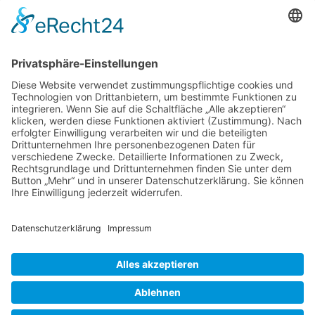
← Haus am Eberbach in neuem Glanz
Moderne Küche in
Sonderlackierung →
Sehenswertes
Gesamt-Übersicht aller Projekte
Ladenbau
Gaststättenbau
Innenausbau
Möbelbau
Grundrisse
3D-Visualisierungen
Küchenbau
Neueste Beiträge
Moderne Küche in Sonderlackierung
Landhausküche
Haus am Eberbach in neuem Glanz
Pizza Toni in Paderborn
Modeboutique Dresscode 2017
© 2026Ladenbau Brinkmann All Rights Reserved |