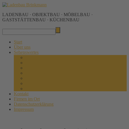
LADENBAU · OBJEKTBAU · MÖBELBAU ·
GASTSTÄTTENBAU · KÜCHENBAU
Start
Über uns
Sehenswertes
Ladenbau
Küchenbau
Gaststättenbau
Innenausbau
Möbelbau
Grundrisse
3D-Visualisierungen
Kontakt
Firmen im Ort
Datenschutzerklärung
Impressum