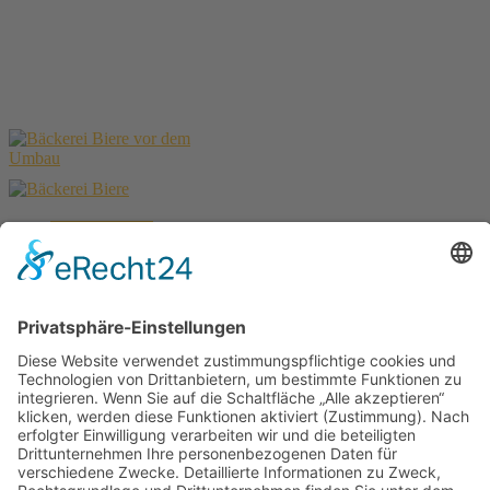
Tags:
Bäckerei Biere
← Royal Orchid Lounge
Auswärts in Detmold →
Sehenswertes
Gesamt-Übersicht aller Projekte
Ladenbau
Gaststättenbau
Innenausbau
Möbelbau
Grundrisse
3D-Visualisierungen
Küchenbau