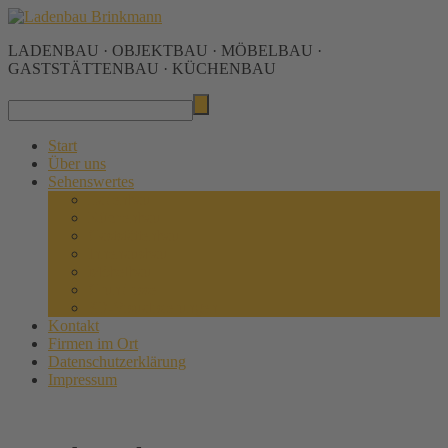
LADENBAU · OBJEKTBAU · MÖBELBAU ·
GASTSTÄTTENBAU · KÜCHENBAU
Start
Über uns
Sehenswertes
Ladenbau
Küchenbau
Gaststättenbau
Innenausbau
Möbelbau
Grundrisse
3D-Visualisierungen
Kontakt
Firmen im Ort
Datenschutzerklärung
Impressum