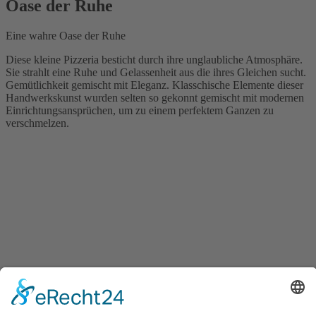
Oase der Ruhe
Eine wahre Oase der Ruhe
Diese kleine Pizzeria besticht durch ihre unglaubliche Atmosphäre.
Sie strahlt eine Ruhe und Gelassenheit aus die ihres Gleichen sucht.
Gemütlichkeit gemischt mit Eleganz. Klasschische Elemente dieser
Handwerkskunst wurden selten so gekonnt gemischt mit modernen
Einrichtungsansprüchen, um zu einem perfektem Ganzen zu
verschmelzen.
← Ankerplatz No1 in Büsum
Mobiles Frühstücksbuffet →
Sehenswertes