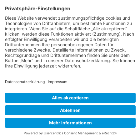
Gesamt-Übersicht aller Projekte
Ladenbau
Gaststättenbau
Innenausbau
Möbelbau
Grundrisse
3D-Visualisierungen
Küchenbau
Neueste Beiträge
Moderne Küche in Sonderlackierung
Landhausküche
Haus am Eberbach in neuem Glanz
Pizza Toni in Paderborn
Modeboutique Dresscode 2017
© 2026Ladenbau Brinkmann All Rights Reserved |
Impressum
|
Datenschutzerklärung
| Tel.: 0 52 34 - 27 96
Fax: 0 52 34 - 36 88