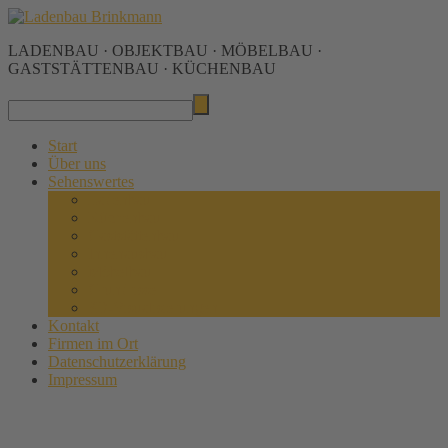
LADENBAU · OBJEKTBAU · MÖBELBAU ·
GASTSTÄTTENBAU · KÜCHENBAU
Start
Über uns
Sehenswertes
Ladenbau
Küchenbau
Gaststättenbau
Innenausbau
Möbelbau
Grundrisse
3D-Visualisierungen
Kontakt
Firmen im Ort
Datenschutzerklärung
Impressum