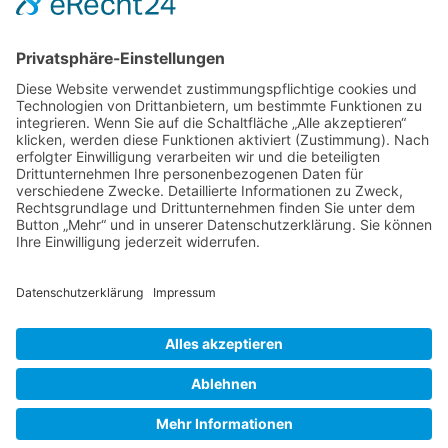
Sehenswertes
Gesamt-Übersicht aller Projekte
Ladenbau
Gaststättenbau
Innenausbau
Möbelbau
Grundrisse
3D-Visualisierungen
Küchenbau
Neueste Beiträge
Moderne Küche in Sonderlackierung
Landhausküche
Haus am Eberbach in neuem Glanz
Pizza Toni in Paderborn
Modeboutique Dresscode 2017
© 2026Ladenbau Brinkmann All Rights Reserved |
Impressum
|
Datenschutzerklärung
| Tel.: 0 52 34 - 27 96
Fax: 0 52 34 - 36 88