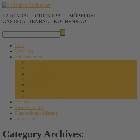
LADENBAU · OBJEKTBAU · MÖBELBAU ·
GASTSTÄTTENBAU · KÜCHENBAU
Start
Über uns
Sehenswertes
Ladenbau
Küchenbau
Gaststättenbau
Innenausbau
Möbelbau
Grundrisse
3D-Visualisierungen
Kontakt
Firmen im Ort
Datenschutzerklärung
Impressum
Category Archives: