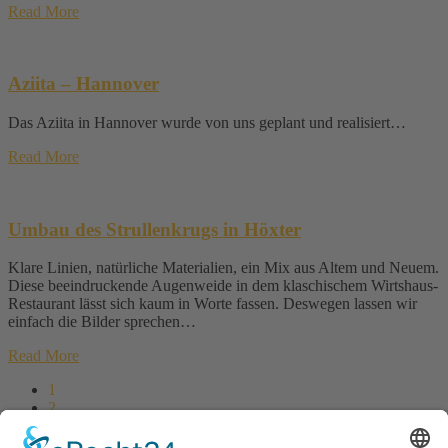
Read More
Aziita – Hannover
Das Aziita in Hannover wurde von uns geplant und realisiert…
Read More
Umbau des Strullenkrugs in Höxter
Klare Linien, natürliche Materialien, ein Mix aus Altem und Neuem.
Diese beeindruckende Augenweide in dem klaschischem Wirtshaus-
Restaurant lässt sich kaum in Worte fassen. Deswegen lassen wir
einfach die Bilder sprechen…
Read More
1
2
3
Next →